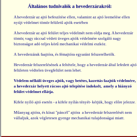
Általános tudnivalók a hevederzárakról:
A hevederzár az ajtó befeszítése ellen, valamint az ajtó leemelése ellen
nyújt védelmet tömör felületű ajtók esetében
A hevederzár az ajtó felület teljes védelmét nem oldja meg. A hevederzár
tömör, vagy ráccsal védett üveges ajtók védelmére szolgáló nagy
biztonságot adó teljes körű mechanikai védelmi eszköz.
A
hevederzárak faajtóra, és fémajtóra egyaránt felszerelhetők.
Hevederzár felszerelésének a feltétele, hogy a hevederzár által lefedett ajtó
felületen védtelen üvegfelület nem lehet.
Védelem nélküli üveges ajtók, vagy betétes, kazettás faajtók védelmére,
a hevederzár helyett rácsos ajtó telepítése indokolt, amely a hiányzó
felület védelmet ellátja.
Kifele nyíló ajtó esetén - a kifele nyílás tényét- kérjük, hogy előre jelezze.
Műanyag ajtóra, és kínai "páncél" ajtóra a hevederzár felszerelését nem
vállaljuk, azok végletesen gyenge mechanikai tulajdonságai miatt.