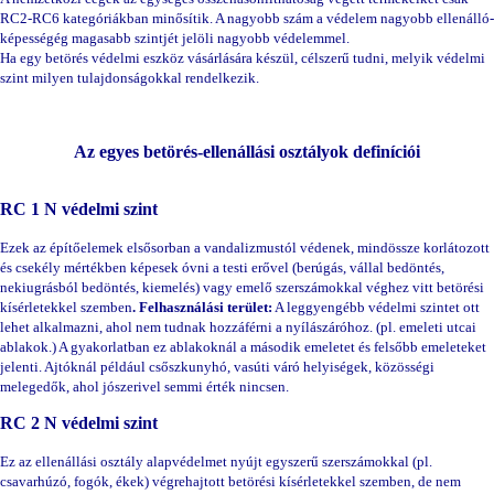
RC2-RC6 kategóriákban minősítik. A nagyobb szám a védelem nagyobb ellenálló-
képességég magasabb szintjét jelöli nagyobb védelemmel.
Ha egy betörés védelmi eszköz vásárlására készül, célszerű tudni, melyik védelmi
szint milyen tulajdonságokkal rendelkezik.
Az egyes betörés-ellenállási osztályok definíciói
RC 1 N védelmi szint
Ezek az építőelemek elsősorban a vandalizmustól védenek, mindössze korlátozott
és csekély mértékben képesek óvni a testi erővel (berúgás, vállal bedöntés,
nekiugrásból bedöntés, kiemelés) vagy emelő szerszámokkal véghez vitt betörési
kísérletekkel szemben
.
Felhasználási terület:
A leggyengébb védelmi szintet ott
lehet alkalmazni, ahol nem tudnak hozzáférni a nyílászáróhoz. (pl. emeleti utcai
ablakok.) A gyakorlatban ez ablakoknál a második emeletet és felsőbb emeleteket
jelenti. Ajtóknál például csőszkunyhó, vasúti váró helyiségek, közösségi
melegedők, ahol jószerivel semmi érték nincsen.
RC 2 N védelmi szint
Ez az ellenállási osztály alapvédelmet nyújt egyszerű szerszámokkal (pl.
csavarhúzó, fogók, ékek) végrehajtott betörési kísérletekkel szemben, de nem