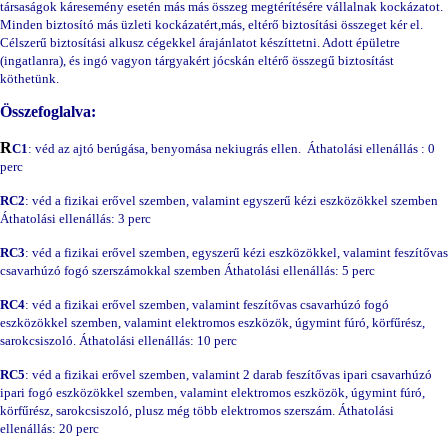
társaságok káresemény esetén más más összeg megtérítésére vállalnak kockázatot.
Minden biztosító más üzleti kockázatért,más, eltérő biztosítási összeget kér el.
Célszerű biztosítási alkusz cégekkel árajánlatot készíttetni. Adott épületre
(ingatlanra), és ingó vagyon tárgyakért jócskán eltérő összegű biztosítást
köthetünk.
Összefoglalva:
R
C1
: véd az ajtó berúgása, benyomása nekiugrás ellen. Áthatolási ellenállás : 0
perc
RC2
: véd a fizikai erővel szemben, valamint egyszerű kézi eszközökkel szemben
Áthatolási ellenállás: 3 perc
RC3
: véd a fizikai erővel szemben, egyszerű kézi eszközökkel, valamint feszítővas
csavarhúzó fogó szerszámokkal szemben Áthatolási ellenállás: 5 perc
RC4
: véd a fizikai erővel szemben, valamint feszítővas csavarhúzó fogó
eszközökkel szemben, valamint elektromos eszközök, úgymint fúró, körfűrész,
sarokcsiszoló. Áthatolási ellenállás: 10 perc
RC5
: véd a fizikai erővel szemben, valamint 2 darab feszítővas ipari csavarhúzó
ipari fogó eszközökkel szemben, valamint elektromos eszközök, úgymint fúró,
körfűrész, sarokcsiszoló, plusz még több elektromos szerszám. Áthatolási
ellenállás: 20 perc