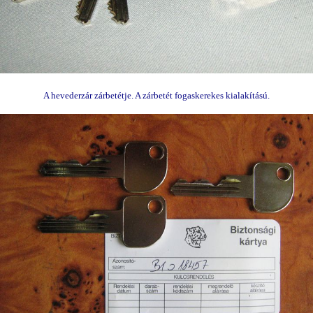
A hevederzár zárbetétje. A zárbetét fogaskerekes kialakítású.