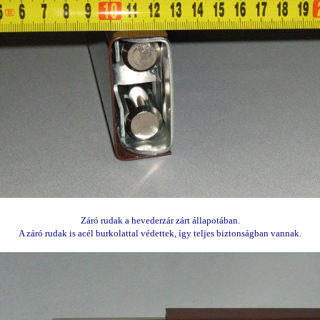
Záró rudak a hevederzár zárt állapotában.
A záró rudak is acél burkolattal védettek, így teljes biztonságban vannak.