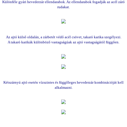
Különféle gyári hevederzár ellendarabok. Az ellendarabok fogadják az acél záró
rudakat.
Az ajtó külső oldalán, a zárbetét védő acél csövet, takaró karika szegélyezi.
A takaró karikák különböző vastagságúak az ajtó vastagságától függően.
Kétszárnyú ajtó esetén vízszintes és függőleges hevederzár kombinációját kell
alkalmazni.