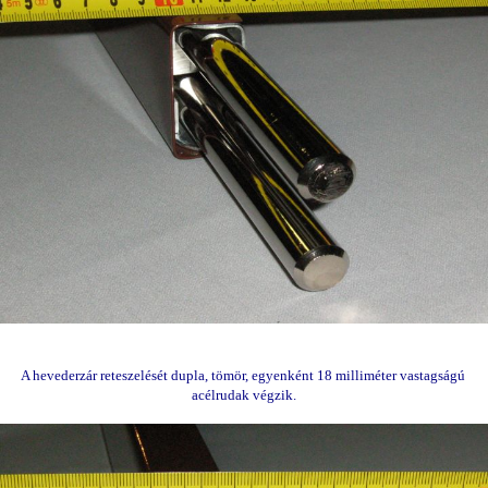
A hevederzár reteszelését dupla, tömör, egyenként 18 milliméter vastagságú
acélrudak végzik.