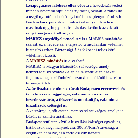
Letapogatásos módszer ellen védett:
a hevederzár védett
minden ismert manipulációs nyitástól, például a zárfésűtől,
a rezgő nyitótól, a beütős nyitótól, a csaplenyomótól, stb...
Kódkártyás:
pótkulcsot csak a kódkártya ellenében
másolnak úgy, hogy a kulcsmásolást kérőnek az adatait
ráírják magára a kódkártyára.
MABISZ engedéllyel rendelkezik:
a MABISZ minősítése
szerint, ez a hevederzár a teljes körű mechanikai védelmet
biztosító eszköz. Biztonsági 5-ös fokozatú teljes körű
védelmet biztosít.
A
MABISZ minősítés
itt olvasható.
MABISZ: a Magyar Biztosítók Szövetsége, amely
nemzetközi szabványok alapján műszaki ajánlásokat
fogalmaz meg a különböző hazánkban működő biztosító
társaságok fele.
Az ár listában feltüntetett árak Budapesten érvényesek és
tartalmazza a függőleges, valamint a vízszintes
hevederzár árát, a felszerelés munkadíját, valamint a
kiszállások költségét is.
A kétszárnyú ajtók esetén, méretvétel szükséges, amelyet a
közölt ár szintén tartalmaz.
Budapest területén kívül a kiszállási költséget egyedileg
határozzuk meg, melynek ára: 300 Ft/Km. A távolság: a
cégünk telephelye, és a szerelési cím közötti