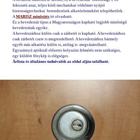
fokozatú azaz, teljes körű mechanikai védelmet nyújtó
biztonságtechnikai berendezések alkotóelemeként telepíthetőek.
A
MABISZ minősítés
itt olvasható.
Ez a hevederzár típus a Magyarországon kapható legjobb minőségű
hevederzárak egyike.
A hevederzárhoz külön csak a zárbetét is kapható. A hevederzárhoz
csak zárbetét csere is megrendelhető. A hevederzárhoz bármely
egyéb más alkatrész külön is, utólag is megvásárolható.
Egyszárnyú ajtóknál előzetes helyszíni felmérés nem szükséges,
egy küldött fénykép is elégséges.
Árlista és általános tudnivalók az oldal alján található
.