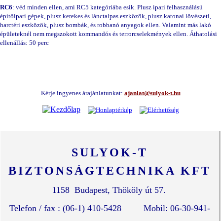
RC6
: véd minden ellen, ami RC5 kategóriába esik. Plusz ipari felhasználású
építőipari gépek, plusz kerekes és lánctalpas eszközök, plusz katonai lövészeti,
harctéri eszközök, plusz bombák, és robbanó anyagok ellen. Valamint más lakó
épületeknél nem megszokott kommandós és terrorcselekmények ellen. Áthatolási
ellenállás: 50 perc
Kérje ingyenes árajánlatunkat:
ajanlat@sulyok-t.hu
SULYOK-T
BIZTONSÁGTECHNIKA KFT
1158 Budapest, Thököly út 57
.
Telefon / fax : (06-1) 410-5428 Mobil: 06-30-941-