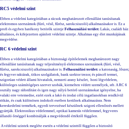
RC5 védelmi szint
Ebben a védelmi kategóriában a rácsok meghatározott ellenállást tanúsítanak
elektromos szerszámok (fúró, véső, fűrész, sarokcsiszoló) alkalmazásakor is. Ez a
profi és egyben hatékony betörők szintje
Felhasználási terület:
Lakás, családi ház
általános, és kifejezetten ajánlott védelmi szintje. Alkalmas egy élet munkájának
megvédése.
RC 6 védelmi szint
Ebben a védelmi kategóriában a biztonsági építőelemek meghatározott nagy
ellenállást tanúsítanak nagy teljesítményű elektromos szerszámok (fúró, véső,
fűrész, sarokcsiszoló) alkalmazásakor is.
Felhasználási terület:
a katonaság, lőszer,
és fegyver raktárak, titkos szolgálatok, bank szektor trezor, és páncél termei,
szigorúan védett állami hivatalok, nemzeti arany készlet, honi légvédelem,
különleges számítógépes szerver szobák, kiemelten védett személyek, stb. A RC 6
osztály nagy ráfordítást és igen nagy súlyú betörő szerszámokat igényelne, ha
valaki erre vetemedne, ezért ezek a lakó és irodai célú ingatlanokban rendkívül
ritkán, és csak különösen indokolt esetben kerülnek alkalmazásra. Nem
kereskedelmi termékek, egyedi tervezéssel készülnek szigorú ellenőrzés mellett
gyártják. Elektronikus védelemmel, optikai kamerás védelemmel, fegyveres
állandó őrséggel kombinálják a megvédendő értéktől függően.
A védelmi szintek megléte esetén a védelmi szinttől függően a biztosító