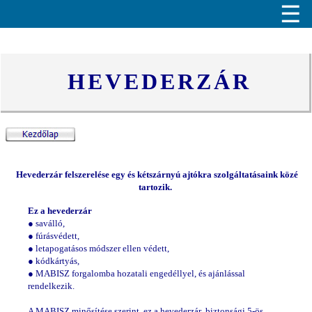
☰
HEVEDERZÁR
Hevederzár felszerelése egy és kétszárnyú ajtókra
szolgáltatásaink közé
tartozik.
Ez a hevederzár
● saválló,
●
fúrásvédett,
●
letapogatásos módszer ellen védett,
●
kódkártyás,
●
MABISZ forgalomba hozatali engedéllyel, és ajánlással
rendelkezik.
A MABISZ minősítése szerint, ez a hevederzár biztonsági 5-ös