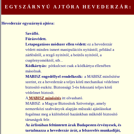
EGYSZÁRNYÚ AJTÓRA HEVEDERZÁR:
Hevederzár egyszárnyú ajtóra:
Saválló.
Fúrásvédett.
Letapogatásos módszer ellen védett:
ez a hevederzár
védett minden ismert manipulációs nyitástól, például a
zárfésűtől, a rezgő nyitótól, a beütős nyitótól, a
csaplenyomóktól, stb...
Kódkártyás:
pótkulcsot csak a kódkártya ellenében
másolnak.
MABISZ engedéllyel rendelkezik:
a MABISZ minősítése
szerint, ez a hevederzár a teljes körű mechanikai védelmet
biztosító eszköz. Biztonsági 5-ös fokozatú teljes körű
védelmet biztosít.
A
MABISZ minősítés
itt olvasható.
MABISZ: a Magyar Biztosítok Szövetsége, amely
nemzetközi szabványok alapján műszaki ajánlásokat
fogalmaz meg a különböző hazánkban működő biztosító
társaságok fele.
Az árlistában feltüntetett árak Budapesten érvényesek, és
tartalmazza a hevederzár árát, a felszerelés munkadíját,