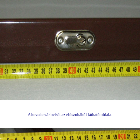
A hevederzár belső, az előszobából látható oldala.