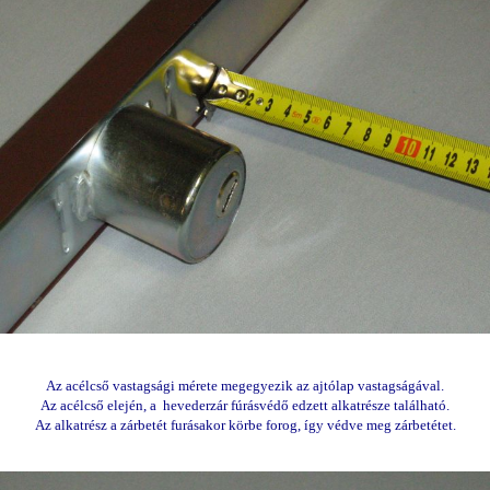
Az acélcső vastagsági mérete megegyezik az ajtólap vastagságával.
Az acélcső elején, a hevederzár fúrásvédő edzett alkatrésze található.
Az alkatrész a zárbetét furásakor körbe forog, így védve meg zárbetétet.