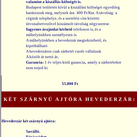
valamint a kiszállás költségét is.
Budapest területén kívül a kiszállási költséget egyedileg
határozzuk meg, melynek ára: 400 Ft/Km. A távolság: a
cégünk telephelye, és a szerelési cím közötti
útvonaltervezővel kiszámolt távolság négyszerese.
Ingyenes árajánlat kérhető
telefonon is, és a
műhelyünkben személyesen is.
A műhelyünkben a hevederzár megtekinthető, és
kipróbálható.
A hevederzáron csak zárbetét cserét vállalunk.
.
A közölt ár nettó ár
,
Garancia:
1 év teljes körű garancia
amely a zárbetétekre
nem terjed ki.
5
5.000 Ft
KÉT SZÁRNYÚ AJTÓRA HEVEDERZÁR:
Hevederzár két szárnyú ajtóra:
Saválló.
Fúrásvédett.