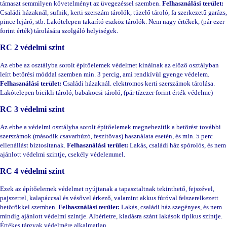
támaszt semmilyen követelményt az üvegezéssel szemben.
Felhasználási terület:
Családi házaknál, sufnik, kerti szerszám tárolók, tüzelő tároló, fa szerkezetű garázs,
pince lejáró, stb. Lakótelepen takarító eszköz tárolók. Nem nagy értékek, (pár ezer
forint érték) tárolására szolgáló helyiségek.
RC 2 védelmi szint
Az ebbe az osztályba sorolt építőelemek védelmet kínálnak az előző osztályban
leírt betörési móddal szemben min. 3 percig, ami rendkívül gyenge védelem.
Felhasználási terület:
Családi házaknál. elektromos kerti szerszámok tárolása.
Lakótelepen bicikli tároló, babakocsi tároló, (pár tízezer forint érték védelme)
RC 3 védelmi szint
Az ebbe a védelmi osztályba sorolt építőelemek megnehezítik a betörést további
szerszámok (második csavarhúzó, feszítővas) használata esetén, és min. 5 perc
ellenállást biztosítanak.
Felhasználási terület:
Lakás, családi ház spórolós, és nem
ajánlott védelmi szintje, csekély védelemmel.
RC 4 védelmi szint
Ezek az építőelemek védelmet nyújtanak a tapasztaltnak tekinthető, fejszével,
pajszerrel, kalapáccsal és vésővel érkező, valamint akkus fúróval felszerelkezett
betörőkkel szemben.
Felhasználási terület:
Lakás, családi ház szegényes, és nem
mindig ajánlott védelmi szintje. Albérletre, kiadásra szánt lakások tipikus szintje.
Értékes tárgyak védelmére alkalmatlan.