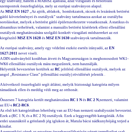
egy szabvány, hanem a MABISZ ajánlása, azaz vizsgálati és besorolási
szempontok összefoglalója, mely az európai szabványon alapul.
Az
MSZ EN 1627
„Az ajtók, ablakok, homlokzatok, rácsok és lezárások betörést
gátló követelményei és osztályok” szabvány tartalmazza azokat az osztályba
sorolásokat, melyek a betörést gátló épületszerkezetre vonatkoznak. A statikus és
dinamikus terhelések, valamint a manuális betörési kísérletek elleni ellenállási
osztályok meghatározására szolgáló konkrét vizsgálati módszereket az ezt
kiegészítő
MSZ EN 1628
és
MSZ EN 1630
szabványok tartalmazzák.
Az európai szabvány, amely egy védelmi eszköz esetén irányadó, az
EN
1627:2011
nevet viseli.
A DIN szabványból korábban átvett és Magyarországon is meghonosodott WK1-
WK6 ellenállási osztályok mára megszűntek, nem használják.
Helyettük bevezetésre kerültek az
RC
jelölésű ellenállási osztályok, melyek az
angol „Resistance Class” (ellenállási osztály) rövidítését jelentik .
A következő összefoglaló segít átlátni, melyik biztonsági kategória milyen
támadások ellen és meddig védi meg az otthonát.
Összesen 7 kategória került meghatározásra
RC 1 N
és
RC 2 N
,nemzeti, valamint
az EU-s
RC2-RC6
.
Az első két kategóriában lehetőség van az EU-ban nemzeti szabályozást bevezetni.
Ezek a (RC 1 N, és a RC 2 N) osztályok. Ezek a leggyengébb kategóriák. A fin
erdei szaunáktól a grönlandi jég iglukon át, Matula bácsi nádkunyhójáig terjed a
kínálat.
A nemzetközi cégek az egységes összehasonlíthatóság végett termékeiket csak