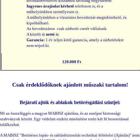
útvonaltervezővel kiszámolt távolság négyszerese.
Ingyenes árajánlat kérhető
telefonon is, és a
műhelyünkben személyesen is.
A műhelyünkben a vízszintes hevederzár megtekinthető, és
kipróbálható.
Az hevederzáron csak zárbetét cserét vállalunk.
A közölt ár
nettó
ár.
,
Garancia:
1 év teljes körű garancia
amely a zárbetétekre
nem terjed ki.
120
.000 Ft
Csak érdeklődőknek ajánlott műszaki tartalom!
Bejárati ajtók és ablakok betörésgátlási szintjei:
Mi az összefüggés a magyar MABISZ ajánlása, és az európai biztonsági
szabványok között.
Egy védelmi eszköz minősítése terén két fő besorolással
találkozhat.
A MABISZ “Betöréses lopás- és rablásbiztosítás technikai feltételei (Ajánlás)" nem