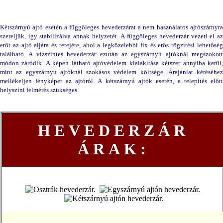
Kétszárnyú ajtó esetén a függőleges hevederzárat a nem használatos ajtószárnyra
szereljük, így stabilizálva annak helyzetét. A függőleges hevederzár vezeti el az
erőt az ajtó aljára és tetejére, ahol a legközelebbi fix és erős rögzítési lehetőség
található. A vízszintes hevederzár ezután az egyszárnyú ajtóknál megszokott
módon záródik. A képen látható ajtóvédelem kialakítása kétszer annyiba kerül,
mint az egyszárnyú ajtóknál szokásos védelem költsége. Árajánlat kéréséhez
mellékeljen fényképet az ajtóról. A kétszárnyú ajtók esetén, a telepítés előtt
helyszíni felmérés szükséges.
HEVEDERZÁR
ÁRAK: